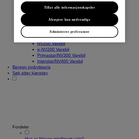
Tillat alle informasjonskapsler
Varebiler
Aksepter kun nødvendige
Navara
Townstar Varebil
Administrer preferanser
Townstar El-Varebil
NV250 Varebil
e-NV200 Varebil
Primastar/NV300 Varebil
Interstar/NV400 Varebil
Beregn innbyttepris
Søk etter kjøretøy
Fordeler
Hva er Nissan intelligent valg?