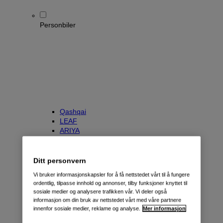
Personbiler
Qashqai
LEAF
ARIYA
X-Trail
Townstar Kombi
e-NV200 Evalia
Ditt personvern
Primastar/NV300 Kombi
Vi bruker informasjonskapsler for å få nettstedet vårt til å fungere
ordentlig, tilpasse innhold og annonser, tilby funksjoner knyttet til
sosiale medier og analysere trafikken vår. Vi deler også
informasjon om din bruk av nettstedet vårt med våre partnere
innenfor sosiale medier, reklame og analyse.
Mer informasjon