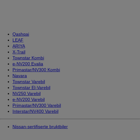
Qashqai
LEAF
ARIYA
X-Trail
Townstar Kombi
e-NV200 Evalia
Primastar/NV300 Kombi
Navara
Townstar Varebil
Townstar El-Varebil
NV250 Varebil
e-NV200 Varebil
Primastar/NV300 Varebil
Interstar/NV400 Varebil
Nissan-sertifiserte bruktbiler