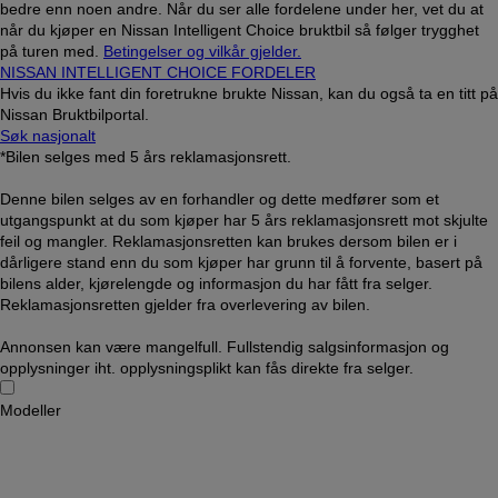
bedre enn noen andre. Når du ser alle fordelene under her, vet du at
når du kjøper en Nissan Intelligent Choice bruktbil så følger trygghet
på turen med.
Betingelser og vilkår gjelder.
NISSAN INTELLIGENT CHOICE FORDELER
Hvis du ikke fant din foretrukne brukte Nissan, kan du også ta en titt på
Nissan Bruktbilportal.
Søk nasjonalt
*Bilen selges med 5 års reklamasjonsrett.
Denne bilen selges av en forhandler og dette medfører som et
utgangspunkt at du som kjøper har 5 års reklamasjonsrett mot skjulte
feil og mangler. Reklamasjonsretten kan brukes dersom bilen er i
dårligere stand enn du som kjøper har grunn til å forvente, basert på
bilens alder, kjørelengde og informasjon du har fått fra selger.
Reklamasjonsretten gjelder fra overlevering av bilen.
Annonsen kan være mangelfull. Fullstendig salgsinformasjon og
opplysninger iht. opplysningsplikt kan fås direkte fra selger.
Modeller