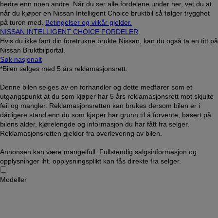
bedre enn noen andre. Når du ser alle fordelene under her, vet du at
når du kjøper en Nissan Intelligent Choice bruktbil så følger trygghet
på turen med.
Betingelser og vilkår gjelder.
NISSAN INTELLIGENT CHOICE FORDELER
Hvis du ikke fant din foretrukne brukte Nissan, kan du også ta en titt på
Nissan Bruktbilportal.
Søk nasjonalt
*Bilen selges med 5 års reklamasjonsrett.
Denne bilen selges av en forhandler og dette medfører som et
utgangspunkt at du som kjøper har 5 års reklamasjonsrett mot skjulte
feil og mangler. Reklamasjonsretten kan brukes dersom bilen er i
dårligere stand enn du som kjøper har grunn til å forvente, basert på
bilens alder, kjørelengde og informasjon du har fått fra selger.
Reklamasjonsretten gjelder fra overlevering av bilen.
Annonsen kan være mangelfull. Fullstendig salgsinformasjon og
opplysninger iht. opplysningsplikt kan fås direkte fra selger.
Modeller