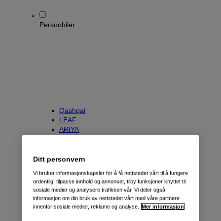
Personbiler
Qashqai
LEAF
ARIYA
X-Trail
Townstar Kombi
e-NV200 Evalia
Ditt personvern
Primastar/NV300 Kombi
Vi bruker informasjonskapsler for å få nettstedet vårt til å fungere
ordentlig, tilpasse innhold og annonser, tilby funksjoner knyttet til
sosiale medier og analysere trafikken vår. Vi deler også
informasjon om din bruk av nettstedet vårt med våre partnere
innenfor sosiale medier, reklame og analyse.
Mer informasjon