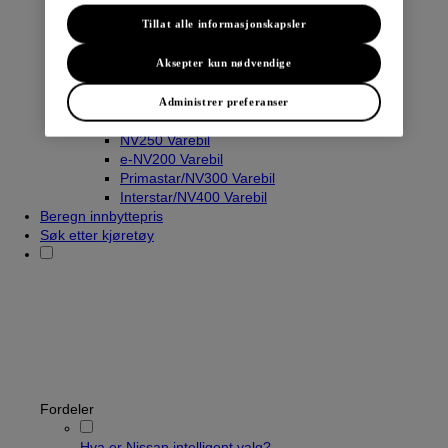
Tillat alle informasjonskapsler
Varebiler
Aksepter kun nødvendige
Navara
Townstar Varebil
Administrer preferanser
Townstar El-Varebil
NV250 Varebil
e-NV200 Varebil
Primastar/NV300 Varebil
Interstar/NV400 Varebil
Beregn innbyttepris
Søk etter kjøretøy
Fordeler
Hva er Nissan intelligent valg?