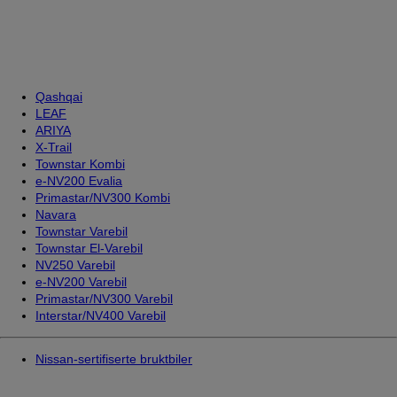
Qashqai
LEAF
ARIYA
X-Trail
Townstar Kombi
e-NV200 Evalia
Primastar/NV300 Kombi
Navara
Townstar Varebil
Townstar El-Varebil
NV250 Varebil
e-NV200 Varebil
Primastar/NV300 Varebil
Interstar/NV400 Varebil
Nissan-sertifiserte bruktbiler