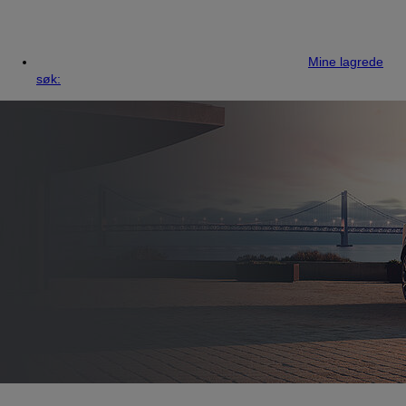
Mine lagrede
søk: