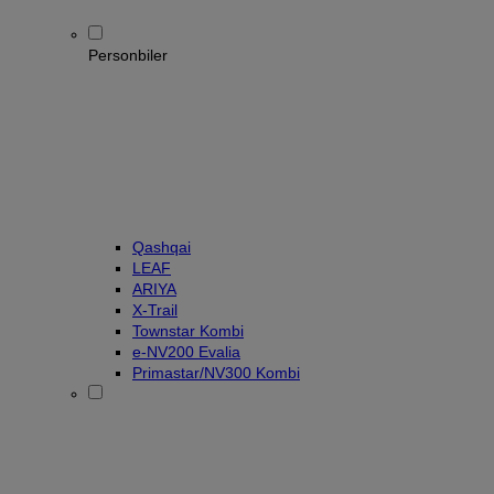
Personbiler
Qashqai
LEAF
ARIYA
X-Trail
Townstar Kombi
e-NV200 Evalia
Primastar/NV300 Kombi