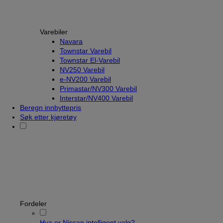
Varebiler
Navara
Townstar Varebil
Townstar El-Varebil
NV250 Varebil
e-NV200 Varebil
Primastar/NV300 Varebil
Interstar/NV400 Varebil
Beregn innbyttepris
Søk etter kjøretøy
Fordeler
Hva er Nissan intelligent valg?