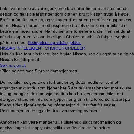
Bak hver eneste av våre godkjente bruktbiler finner man spennende
design og fleksible løsninger som gjør en brukt Nissan trygg å kjøpe.
En fin måte å starte på, og vi legger til en streng sertifiseringsprosess
og en Nissan-garanti, med ekspertise fra folk som kjenner bilen din
bedre enn noen andre. Når du ser alle fordelene under her, vet du at
når du kjøper en Nissan Intelligent Choice bruktbil så følger trygghet
på turen med.
Betingelser og vilkår gjelder.
NISSAN INTELLIGENT CHOICE FORDELER
Hvis du ikke fant din foretrukne brukte Nissan, kan du også ta en titt på
Nissan Bruktbilportal.
Søk nasjonalt
*Bilen selges med 5 års reklamasjonsrett.
Denne bilen selges av en forhandler og dette medfører som et
utgangspunkt at du som kjøper har 5 års reklamasjonsrett mot skjulte
feil og mangler. Reklamasjonsretten kan brukes dersom bilen er i
dårligere stand enn du som kjøper har grunn til å forvente, basert på
bilens alder, kjørelengde og informasjon du har fått fra selger.
Reklamasjonsretten gjelder fra overlevering av bilen.
Annonsen kan være mangelfull. Fullstendig salgsinformasjon og
opplysninger iht. opplysningsplikt kan fås direkte fra selger.